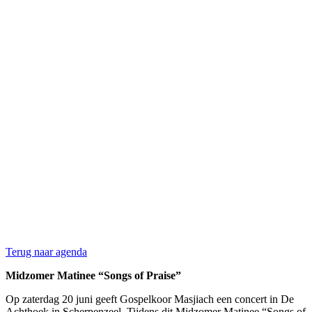
Terug naar agenda
Midzomer Matinee “Songs of Praise”
Op zaterdag 20 juni geeft Gospelkoor Masjiach een concert in De
Achthoek in Scherpenzeel. Tijdens dit Midzomer Matinee “Songs of