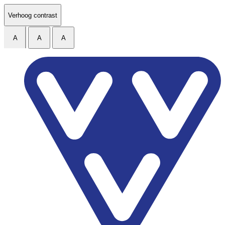
Ga naar de inhoud
Verhoog contrast
A
A
A