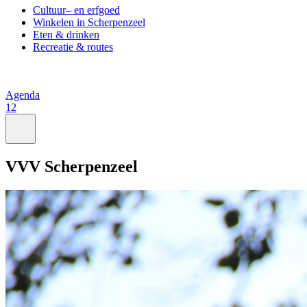
Cultuur– en erfgoed
Winkelen in Scherpenzeel
Eten & drinken
Recreatie & routes
Agenda
12
VVV Scherpenzeel