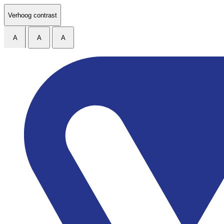
Ga naar de inhoud
Verhoog contrast
A
A
A