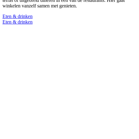
terras of uitgebreid dineren in een van de restaurants. Hier gaat
winkelen vanzelf samen met genieten.
Eten & drinken
Eten & drinken