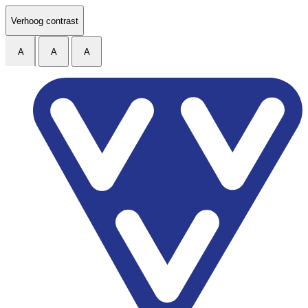
Ga naar de inhoud
Verhoog contrast
A
A
A