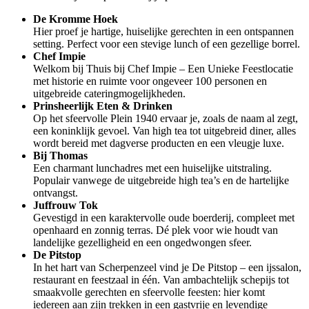
De Kromme Hoek
Hier proef je hartige, huiselijke gerechten in een ontspannen
setting. Perfect voor een stevige lunch of een gezellige borrel.
Chef Impie
Welkom bij Thuis bij Chef Impie – Een Unieke Feestlocatie
met historie en ruimte voor ongeveer 100 personen en
uitgebreide cateringmogelijkheden.
Prinsheerlijk Eten & Drinken
Op het sfeervolle Plein 1940 ervaar je, zoals de naam al zegt,
een koninklijk gevoel. Van high tea tot uitgebreid diner, alles
wordt bereid met dagverse producten en een vleugje luxe.
Bij Thomas
Een charmant lunchadres met een huiselijke uitstraling.
Populair vanwege de uitgebreide high tea’s en de hartelijke
ontvangst.
Juffrouw Tok
Gevestigd in een karaktervolle oude boerderij, compleet met
openhaard en zonnig terras. Dé plek voor wie houdt van
landelijke gezelligheid en een ongedwongen sfeer.
De Pitstop
In het hart van Scherpenzeel vind je De Pitstop – een ijssalon,
restaurant en feestzaal in één. Van ambachtelijk schepijs tot
smaakvolle gerechten en sfeervolle feesten: hier komt
iedereen aan zijn trekken in een gastvrije en levendige