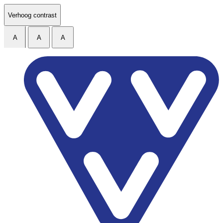
Ga naar de inhoud
Verhoog contrast
A
A
A