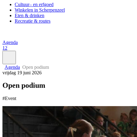
Cultuur– en erfgoed
Winkelen in Scherpenzeel
Eten & drinken
Recreatie & routes
Agenda
12
Agenda
Open podium
vrijdag 19 juni 2026
Open podium
#Event