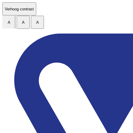
Ga naar de inhoud
Verhoog contrast
A
A
A