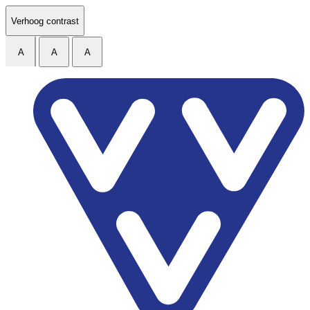
Ga naar de inhoud
Verhoog contrast
A
A
A