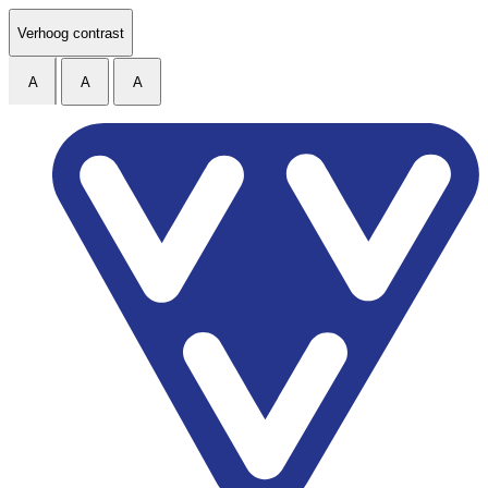
Ga naar de inhoud
Verhoog contrast
A
A
A