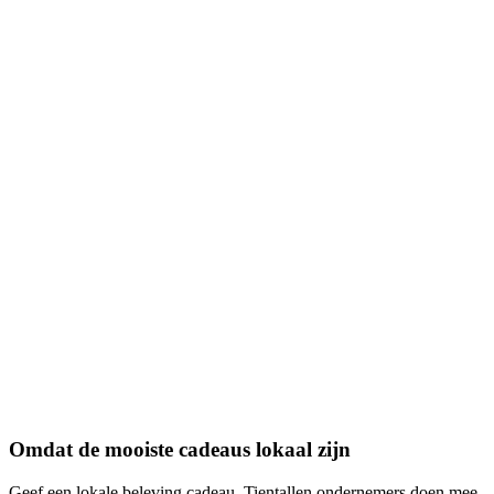
Omdat de mooiste cadeaus lokaal zijn
Geef een lokale beleving cadeau. Tientallen ondernemers doen mee.