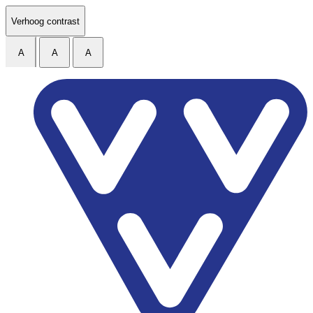
Ga naar de inhoud
Verhoog contrast
A
A
A