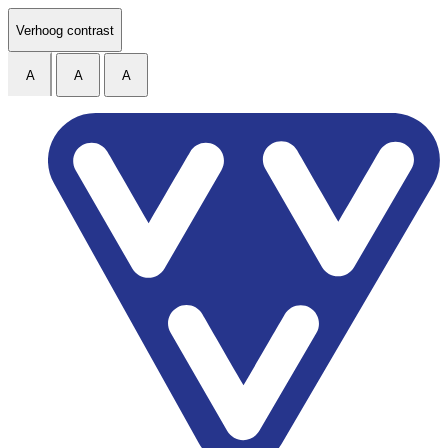
Ga naar de inhoud
Verhoog contrast
A
A
A