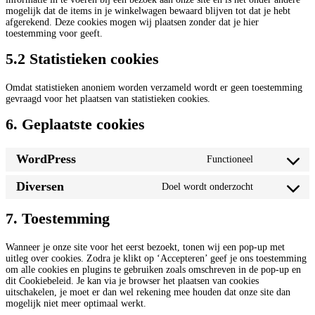
mogelijk dat de items in je winkelwagen bewaard blijven tot dat je hebt
afgerekend. Deze cookies mogen wij plaatsen zonder dat je hier
toestemming voor geeft.
5.2 Statistieken cookies
Omdat statistieken anoniem worden verzameld wordt er geen toestemming
gevraagd voor het plaatsen van statistieken cookies.
6. Geplaatste cookies
WordPress
Functioneel
Consent
to
Diversen
Doel wordt onderzocht
service
Consent
wordpress
to
service
7. Toestemming
diversen
Wanneer je onze site voor het eerst bezoekt, tonen wij een pop-up met
uitleg over cookies. Zodra je klikt op ‘Accepteren’ geef je ons toestemming
om alle cookies en plugins te gebruiken zoals omschreven in de pop-up en
dit Cookiebeleid. Je kan via je browser het plaatsen van cookies
uitschakelen, je moet er dan wel rekening mee houden dat onze site dan
mogelijk niet meer optimaal werkt.