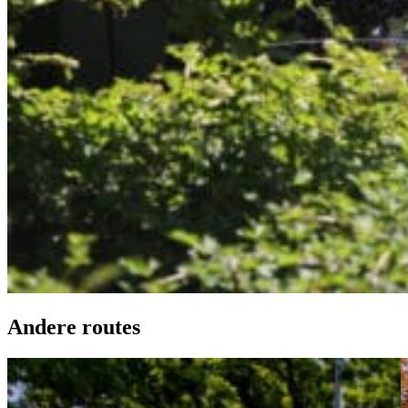
Andere routes
Fietsroute Grebbelinie Midden
G