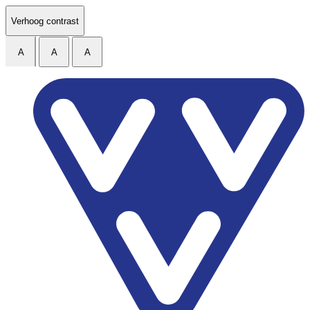
Ga naar de inhoud
Verhoog contrast
A
A
A