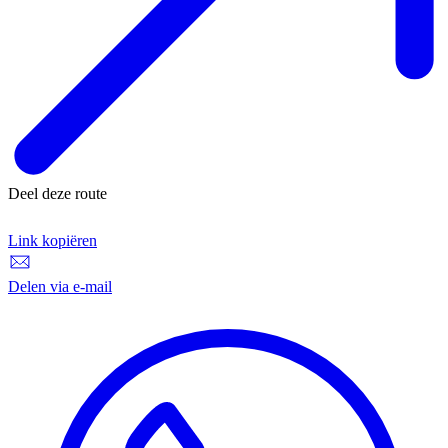
Deel deze route
Link kopiëren
Link kopiëren
Delen via e-mail
Delen via e-mail
D