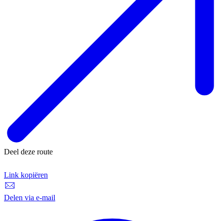
Deel deze route
Link kopiëren
Link kopiëren
Delen via e-mail
Delen via e-mail
D