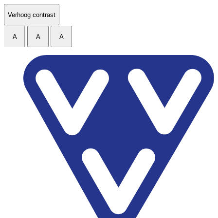
Ga naar de inhoud
Verhoog contrast
A
A
A