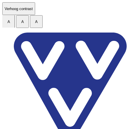
Ga naar de inhoud
Verhoog contrast
A
A
A