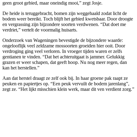
geen groot gebied, maar oneindig mooi,” zegt Josje.
De heide is teruggebracht, bomen zijn weggehaald zodat licht de
bodem weer bereikt. Toch blijft het gebied kwetsbaar. Door droogte
en vergrassing zijn bijzondere soorten verdwenen. “Dat doet me
verdriet,” vertelt de voormalig huisarts.
Onderzoek van Wageningen bevestigde de bijzondere waarde:
ongelooflijk veel zeldzame mossoorten groeiden hier ooit. Door
verdroging ging veel verloren. In vroeger tijden waren er zelfs
gentianen te vinden. “Dat het achteruitgaat is jammer. Gelukkig
grazen er weer schapen, dat geeft hoop. Nu nog meer regen, dan
kan het herstellen.”
Aan dat herstel draagt ze zelf ook bij. In haar groene pak raapt ze
peuken en papiertjes op. “Een peuk vervuilt de bodem jarenlang”,
zegt ze. “Het lijkt misschien klein werk, maar dit ven verdient zorg.”