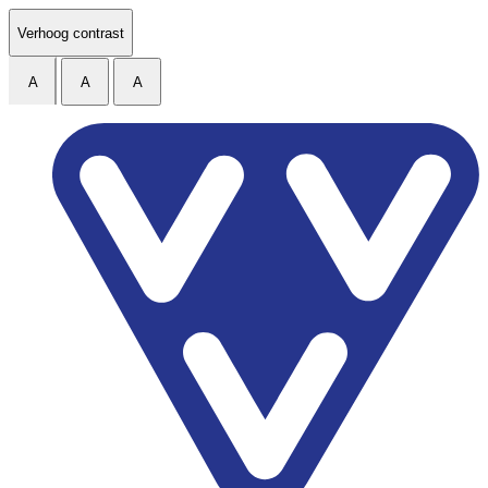
Ga naar de inhoud
Verhoog contrast
A
A
A