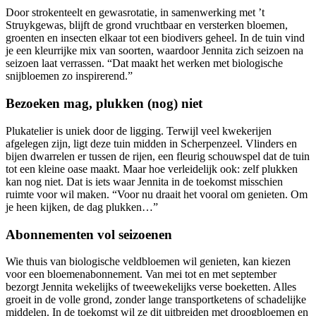
Door strokenteelt en gewasrotatie, in samenwerking met ’t
Struykgewas, blijft de grond vruchtbaar en versterken bloemen,
groenten en insecten elkaar tot een biodivers geheel. In de tuin vind
je een kleurrijke mix van soorten, waardoor Jennita zich seizoen na
seizoen laat verrassen. “Dat maakt het werken met biologische
snijbloemen zo inspirerend.”
Bezoeken mag, plukken (nog) niet
Plukatelier is uniek door de ligging. Terwijl veel kwekerijen
afgelegen zijn, ligt deze tuin midden in Scherpenzeel. Vlinders en
bijen dwarrelen er tussen de rijen, een fleurig schouwspel dat de tuin
tot een kleine oase maakt. Maar hoe verleidelijk ook: zelf plukken
kan nog niet. Dat is iets waar Jennita in de toekomst misschien
ruimte voor wil maken. “Voor nu draait het vooral om genieten. Om
je heen kijken, de dag plukken…”
Abonnementen vol seizoenen
Wie thuis van biologische veldbloemen wil genieten, kan kiezen
voor een bloemenabonnement. Van mei tot en met september
bezorgt Jennita wekelijks of tweewekelijks verse boeketten. Alles
groeit in de volle grond, zonder lange transportketens of schadelijke
middelen. In de toekomst wil ze dit uitbreiden met droogbloemen en