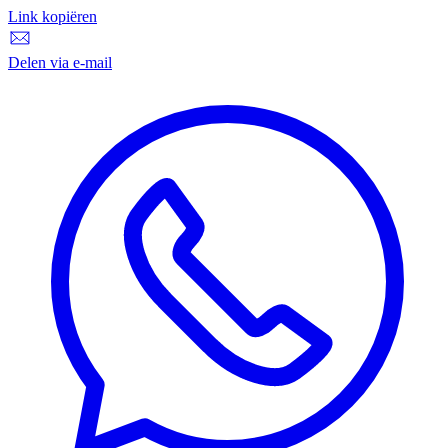
Link kopiëren
Delen via e-mail
Delen via e-mail
D